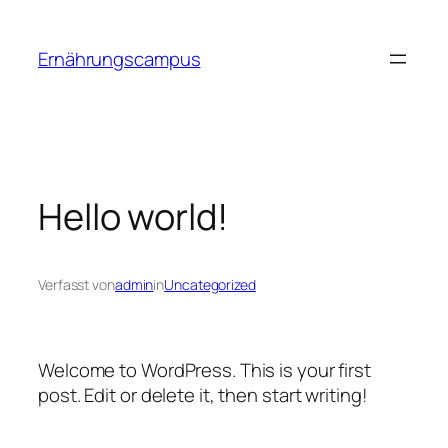
Zum
Inhalt
Ernährungscampus
springen
Hello world!
Verfasst von
admin
in
Uncategorized
Welcome to WordPress. This is your first
post. Edit or delete it, then start writing!